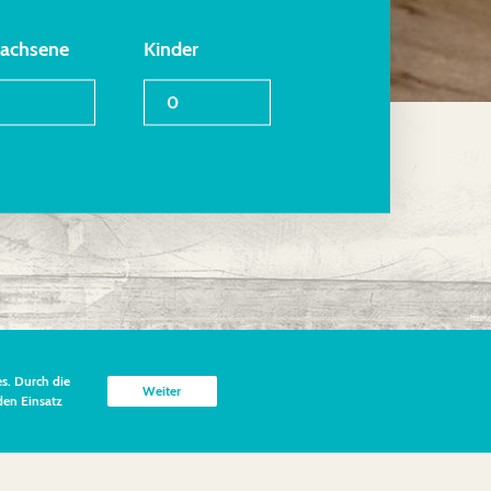
achsene
Kinder
s. Durch die
Weiter
den Einsatz
rschiedlichen Größen, vom
 m².
lierten Appartements inspirieren