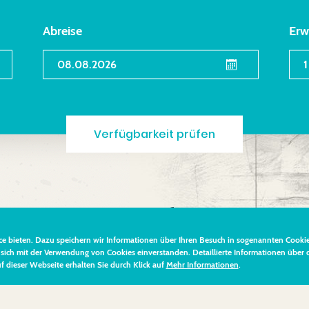
Abreise
Erw
Verfügbarkeit prüfen
gen zum Wohlfühlen
e bieten. Dazu speichern wir Informationen über Ihren Besuch in sogenannten Cookie
 sich mit der Verwendung von Cookies einverstanden. Detaillierte Informationen über 
wir unseren Gästen 8 liebevoll eingerichtete Appartements in unte
dieser Webseite erhalten Sie durch Klick auf
Mehr Informationen
.
 m² bis zum geräumigen Appartement für bis zu 4 Gäste mit 69
en von den Fotos und Grundrissen unserer im nordischen Stil möb