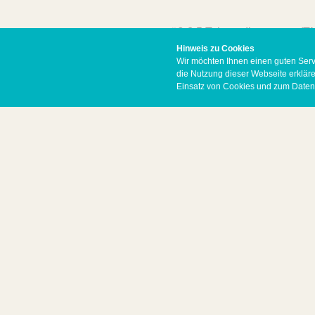
gemäß § 5 Telemediengesetz (T
Hinweis zu Cookies
Wir möchten Ihnen einen guten Serv
Anschrift:
die Nutzung dieser Webseite erkläre
Einsatz von Cookies und zum Datens
MyHome Rügen GmbH
Wilhelmstraße 8
18586 Ostseebad Sellin
Deutschland
Registergericht: Stralsund, HRB
Umsatzsteueridentifikationsnu
Geschäftsführer: Martin Mantzel
Kontakt: