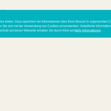
MG)
ice bieten. Dazu speichern wir Informationen über Ihren Besuch in sogenannten C
n Sie sich mit der Verwendung von Cookies einverstanden. Detaillierte Informatio
chutz auf dieser Webseite erhalten Sie durch Klick auf
Mehr Informationen
.
 23233
mmer: DE289292240
, Susanne Mantzel